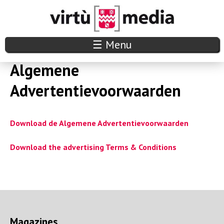
Overslaan
en
naar
V
☰ Menu
de
i
Algemene
inhoud
r
Advertentievoorwaarden
gaan
t
Download de Algemene Advertentievoorwaarden
u
m
Download the advertising Terms & Conditions
e
d
i
Magazines