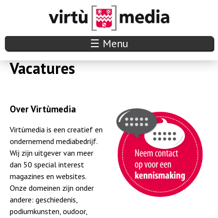
Overslaan
en
naar
V
☰ Menu
de
i
Vacatures
inhoud
r
gaan
t
Over Virtùmedia
u
Virtùmedia is een creatief en
m
ondernemend mediabedrijf.
Wij zijn uitgever van meer
e
dan 50 special interest
magazines en websites.
d
Onze domeinen zijn onder
andere: geschiedenis,
i
podiumkunsten, oudoor,