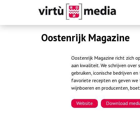
V
Oostenrijk Magazine
i
r
Oostenrijk Magazine richt zich o
t
aan kwaliteit. We schrijven over 
gebruiken, iconische bedrijven e
u
favoriete recepten en geven we t
wijnboeren en producenten, boet
m
e
Website
Download medi
d
i