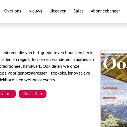
Overslaan
Over ons
Nieuws
Uitgeven
Sales
Abonneebeheer
en
naar
de
inhoud
gaan
p iedereen die van het goede leven houdt en hecht
steden en regio’s, fietsen en wandelen, tradities en
n traditioneel handwerk. Ook delen we onze
ips voor ‘genotsadressen’: topkoks, innovatieve
iekhotels en wellnessresorts.
akaart
Bestellen