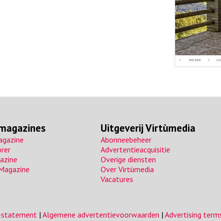
 magazines
Uitgeverij Virtùmedia
agazine
Abonneebeheer
orer
Advertentieacquisitie
azine
Overige diensten
 Magazine
Over Virtùmedia
Vacatures
y-statement
|
Algemene advertentievoorwaarden
|
Advertising term