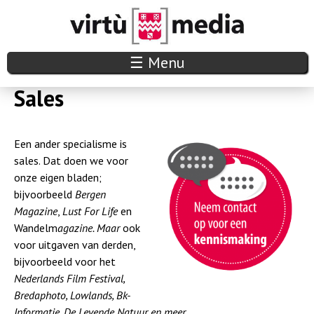
Overslaan
en
naar
V
☰ Menu
de
i
Sales
inhoud
r
gaan
Een ander specialisme is
t
sales. Dat doen we voor
u
onze eigen bladen;
bijvoorbeeld
Bergen
m
Magazine
,
Lust For Life
en
Wandelm
agazine. Maar
ook
e
voor uitgaven van derden,
d
bijvoorbeeld voor het
Nederlands Film Festival,
i
Bredaphoto, Lowlands, Bk-
Informatie, De Levende Natuur en meer.