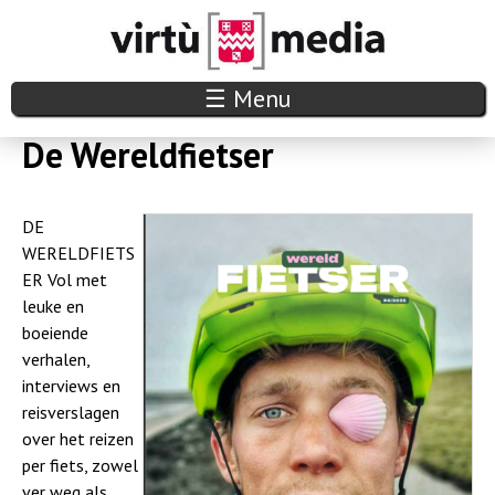
Overslaan
en
naar
V
☰ Menu
de
i
De Wereldfietser
inhoud
r
gaan
DE
t
WERELDFIETS
u
ER Vol met
leuke en
m
boeiende
verhalen,
e
interviews en
d
reisverslagen
over het reizen
i
per fiets, zowel
ver weg als