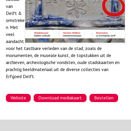
a
van
Delft &
omstreke
n. Met
veel
aandacht
voor het tastbare verleden van de stad, zoals de
monumenten, de museale kunst, de topstukken uit de
archieven, archeologische vondsten, oude stadskaarten en
prachtig beeldmateriaal uit de diverse collecties van
Erfgoed Delft.
Website
Download mediakaart
Bestellen