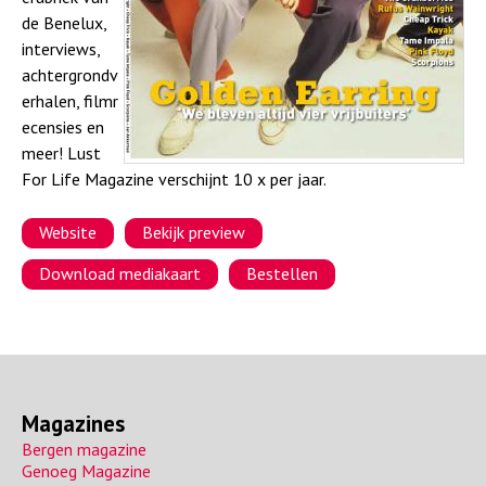
a
de Benelux,
interviews,
achtergrondv
erhalen, filmr
ecensies en
meer! Lust
For Life Magazine verschijnt 10 x per jaar.
Website
Bekijk preview
Download mediakaart
Bestellen
Magazines
Bergen magazine
Genoeg Magazine