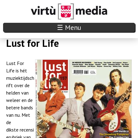
Overslaan
en
naar
V
☰ Menu
de
i
Lust for Life
inhoud
r
gaan
Lust For
t
Life is hét
u
muziektijdsch
rift over de
m
helden van
weleer en de
e
betere bands
d
van nu. Met
de
i
dikste recensi
erubriek van