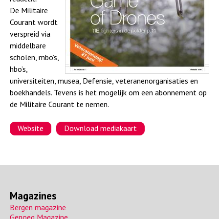
a
De Militaire
Courant wordt
verspreid via
middelbare
scholen, mbo’s,
hbo’s,
universiteiten, musea, Defensie, veteranenorganisaties en
boekhandels. Tevens is het mogelijk om een abonnement op
de Militaire Courant te nemen.
Website
Download mediakaart
Magazines
Bergen magazine
Genoeg Magazine