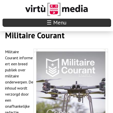
Overslaan
en
naar
V
☰ Menu
de
i
Militaire Courant
inhoud
r
gaan
Militaire
t
Courant informe
u
ert een breed
publiek over
m
militaire
onderwerpen. De
e
inhoud wordt
d
verzorgd door
een
i
onafhankelijke
redactie.