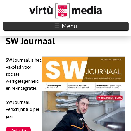
Overslaan
en
naar
V
☰ Menu
de
i
SW Journaal
inhoud
r
gaan
SW Journaal is het
t
vakblad voor
u
sociale
werkgelegenheid
m
en re-integratie.
e
SW Journaal
d
verschijnt 8 x per
jaar
i
Website