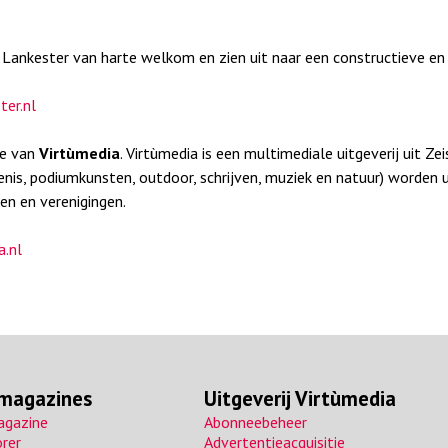
i Lankester van harte welkom en zien uit naar een constructieve en
ter.nl
ve van
Virtùmedia
. Virtùmedia is een multimediale uitgeverij uit
edenis, podiumkunsten, outdoor, schrijven, muziek en natuur) worden
gen en verenigingen.
.nl
 magazines
Uitgeverij Virtùmedia
agazine
Abonneebeheer
orer
Advertentieacquisitie