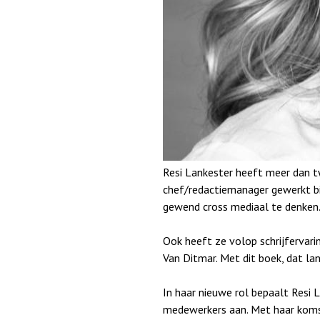
a
Resi Lankester heeft meer dan tw
chef/redactiemanager gewerkt bij
gewend cross mediaal te denken.
Ook heeft ze volop schrijfervari
Van Ditmar. Met dit boek, dat la
In haar nieuwe rol bepaalt Resi 
medewerkers aan. Met haar komst