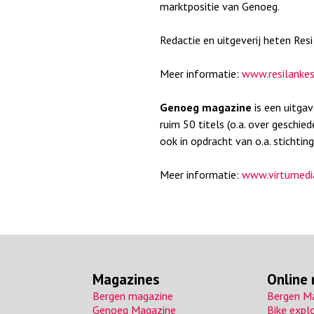
marktpositie van Genoeg.
Redactie en uitgeverij heten Res
Meer informatie:
www.resilankes
Genoeg magazine
is een uitga
ruim 50 titels (o.a. over geschi
ook in opdracht van o.a. stichtin
Meer informatie:
www.virtumedia
Magazines
Online
Bergen magazine
Bergen M
Genoeg Magazine
Bike expl