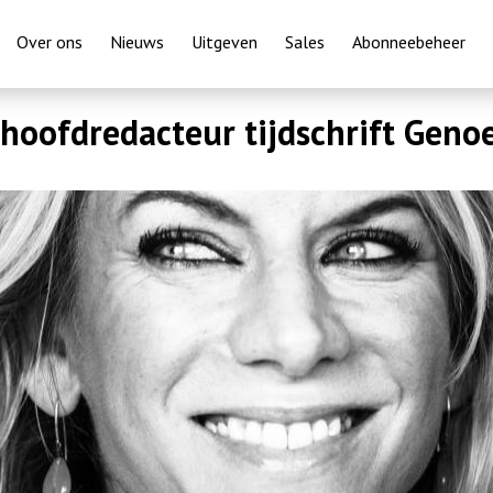
Overslaan
Over ons
Nieuws
Uitgeven
Sales
Abonneebeheer
en
naar
hoofdredacteur tijdschrift Geno
de
inhoud
gaan