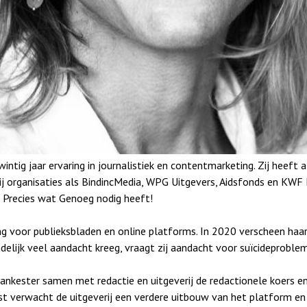
intig jaar ervaring in journalistiek en contentmarketing. Zij heeft
 organisaties als BindincMedia, WPG Uitgevers, Aidsfonds en KWF K
 Precies wat Genoeg nodig heeft!
ng voor publieksbladen en online platforms. In 2020 verscheen haar
ndelijk veel aandacht kreeg, vraagt zij aandacht voor suïcideproblem
Lankester samen met redactie en uitgeverij de redactionele koers e
 verwacht de uitgeverij een verdere uitbouw van het platform en 