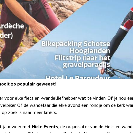
nooit zo populair geweest!
er voor elke fiets en -wandelliefhebber wat te vinden. Of je nou een
avelbiker. Of de wandelaar die elke avond een rondje om de kerk wa
d op zoek is naar meer km’ers.
dit jaar weer met
Hicle Events
, de organisator van de Fiets en wan