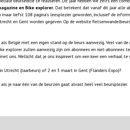
ale beurseditie te realiseren. Dit jaar hebben we zelfs een comb
gazine en Bike explorer.
Dat betekent dat vanaf dit jaar alle ab
ijn maar liefst 108 pagina’s leesplezier geworden, inclusief de info
 Utrecht en Gent worden gegeven. Op de website fietsenwandelbeurs
 als België met een eigen stand op de beurs aanwezig. Veel van de
ke explorer zullen aanwezig zijn om abonnees en niet-abonnees te
 met ons. Wellicht dat je ons inspireert om een keer een verhaal te
in Utrecht (Jaarbeurs) of 2 en 3 maart in Gent (Flanders Expo)?
n als je naar één van de beurzen gaat alvast heel veel beursplezier.