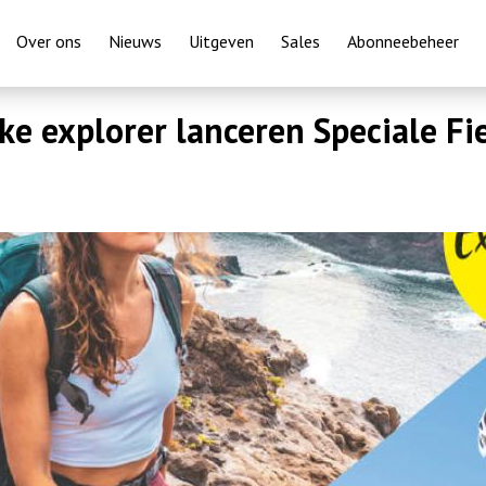
Overslaan
Over ons
Nieuws
Uitgeven
Sales
Abonneebeheer
en
naar
e explorer lanceren Speciale F
de
inhoud
gaan