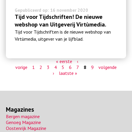
Gepubliceerd op: 16 november 2020
Tijd voor Tijdschriften! De nieuwe
webshop van Uitgeverij Virtùmedia.
Tijd voor Tijdschriften is de nieuwe webshop van
Virtùmedia, uitgever van je lijfblad.
« eerste
‹
P
vorige
1
2
3
4
5
6
7
8
9
volgende
›
laatste »
a
g
i
n
Magazines
a
Bergen magazine
'
Genoeg Magazine
Oostenrijk Magazine