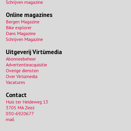
s
Schrijven magazine
Online magazines
Bergen Magazine
Bike explorer
Dans Magazine
Schrijven Magazine
Uitgeverij Virtùmedia
Abonneebeheer
Advertentieacquisitie
Overige diensten
Over Virtùmedia
Vacatures
Contact
Huis ter Heideweg 13
3705 MA Zeist
030-6920677
mail